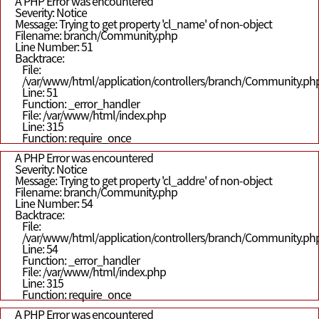
A PHP Error was encountered
Severity: Notice
Message: Trying to get property 'cl_name' of non-object
Filename: branch/Community.php
Line Number: 51
Backtrace:
File:
/var/www/html/application/controllers/branch/Community.ph
Line: 51
Function: _error_handler
File: /var/www/html/index.php
Line: 315
Function: require_once
A PHP Error was encountered
Severity: Notice
Message: Trying to get property 'cl_addre' of non-object
Filename: branch/Community.php
Line Number: 54
Backtrace:
File:
/var/www/html/application/controllers/branch/Community.ph
Line: 54
Function: _error_handler
File: /var/www/html/index.php
Line: 315
Function: require_once
A PHP Error was encountered