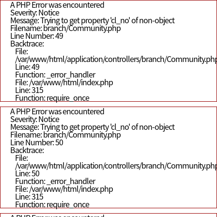
A PHP Error was encountered
Severity: Notice
Message: Trying to get property 'cl_no' of non-object
Filename: branch/Community.php
Line Number: 49
Backtrace:
File:
/var/www/html/application/controllers/branch/Community.ph
Line: 49
Function: _error_handler
File: /var/www/html/index.php
Line: 315
Function: require_once
A PHP Error was encountered
Severity: Notice
Message: Trying to get property 'cl_no' of non-object
Filename: branch/Community.php
Line Number: 50
Backtrace:
File:
/var/www/html/application/controllers/branch/Community.ph
Line: 50
Function: _error_handler
File: /var/www/html/index.php
Line: 315
Function: require_once