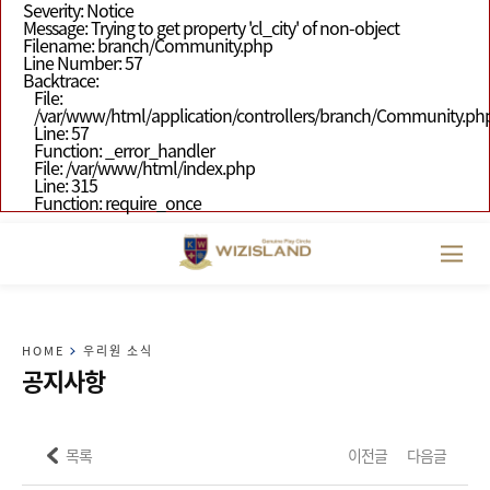
Severity: Notice
Message: Trying to get property 'cl_city' of non-object
Filename: branch/Community.php
Line Number: 57
Backtrace:
File:
/var/www/html/application/controllers/branch/Community.ph
Line: 57
Function: _error_handler
File: /var/www/html/index.php
Line: 315
Function: require_once
HOME
우리원 소식
공지사항
목록
이전글
다음글